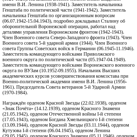
имени В.И. Ленина (1938-1941). Заместитель начальника
Генштаба по политической части (1941-1942). Заместитель
начальника Генштаба по организационным вопросам
(06.07.1942-15.04.1943), подробно докладывал Сталину об
оборонительной Воронежской операции, работал над
деталями управления Воронежским фронтом (1942-1943).
Член Военного совета Северо-Западного фронта (1943). Член
Военного совета 5-й ударной армии (1944). Член Военного
совета Группы Советских войск в Германии (06.1945-11.1946).
Заместитель командующего войсками Приволжского
военного округа по политической части (05.1947-04.1949).
Заместитель командующего войсками Воронежского военного
округа по ВУЗам (10.1952-09.1955). Начальник Высших
академических курсов усовершенствования комсостава при
Военно-политической академии имени В.И. Ленина (1956-
1961). Председатель Совета ветеранов 5-й Ударной Армии
(1970-1984).
Награждён орденом Красной Звезды (22.02.1938), орденом
«Знак Почёта» (14.12.1939), орденом Красного Знамени
(21.05.1942), орденом Отечественной войны I-й степени
(17.05.1943), орденом Богдана Хмельницкого I-й степени
(13.09.1944), орденом Красной Звезды (03.11.1944), орденом
Кутузова I-й степени (06.04.1945), орденом Ленина
(29.05.1945), орденом Красного Знамени (05.11.1946), орденом