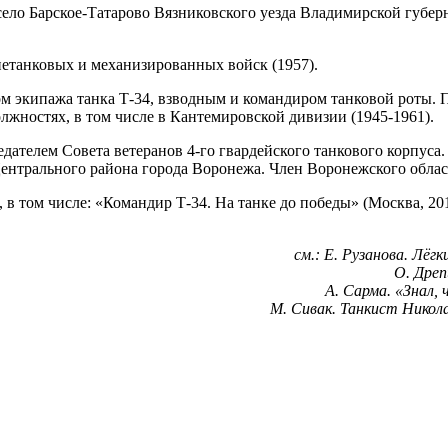
 село Барское-Татарово Вязниковского уезда Владимирской губ
етанковых и механизированных войск (1957).
 экипажа танка Т-34, взводным и командиром танковой роты. П
жностях, в том числе в Кантемировской дивизии (1945-1961).
едателем Совета ветеранов 4-го гвардейского танкового корпуса.
Центрального района города Воронежа. Член Воронежского облас
в том числе: «Командир Т-34. На танке до победы» (Москва, 20
см.: Е. Рузанова. Лёг
О. Дреп
А. Сарма. «Знал, 
М. Сивак. Танкист Никола