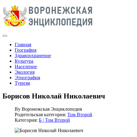
Главная
География
Здравоохранение
Культура
Население
Экология
Этнография
Туризм
Борисов Николай Николаевич
By
Воронежская Энциклопедия
Родительская категория:
Том Второй
Категория:
Б | Том Второй