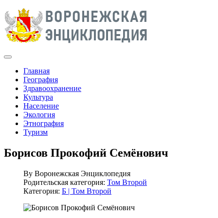
Главная
География
Здравоохранение
Культура
Население
Экология
Этнография
Туризм
Борисов Прокофий Семёнович
By
Воронежская Энциклопедия
Родительская категория:
Том Второй
Категория:
Б | Том Второй