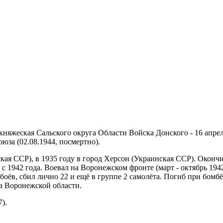
окняжеская Сальского округа Области Войска Донского - 16 апре
юза (02.08.1944, посмертно).
ская ССР), в 1935 году в город Херсон (Украинская ССР). Окон
 1942 года. Воевал на Воронежском фронте (март - октябрь 194
боёв, сбил лично 22 и ещё в группе 2 самолёта. Погиб при бомбё
а Воронежской области.
).