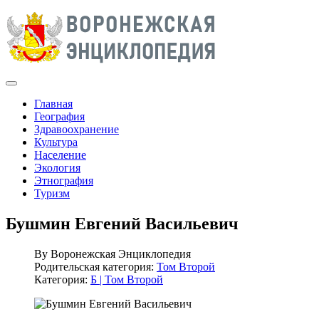
Главная
География
Здравоохранение
Культура
Население
Экология
Этнография
Туризм
Бушмин Евгений Васильевич
By
Воронежская Энциклопедия
Родительская категория:
Том Второй
Категория:
Б | Том Второй