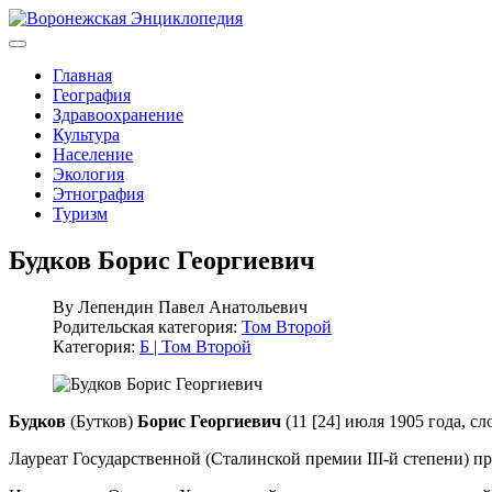
Главная
География
Здравоохранение
Культура
Население
Экология
Этнография
Туризм
Будков Борис Георгиевич
By
Лепендин Павел Анатольевич
Родительская категория:
Том Второй
Категория:
Б | Том Второй
Будков
(Бутков)
Борис Георгиевич
(11 [24] июля 1905 года, с
Лауреат Государственной (Сталинской премии III-й степени) 