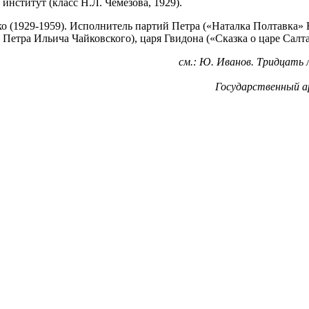
нститут (класс Н.Л. Чемезова, 1929).
ко (1929-1959). Исполнитель партий Петра («Наталка Полтавка»
Петра Ильича Чайковского), царя Гвидона («Сказка о царе Салт
см.: Ю. Иванов. Тридцать л
Государственный арх