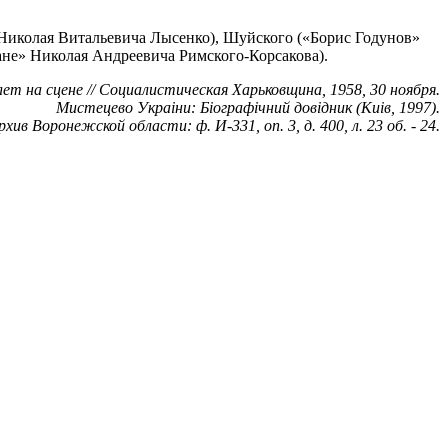
 Николая Витальевича Лысенко), Шуйского («Борис Годунов»
ане» Николая Андреевича Римского-Корсакова).
ет на сцене // Социалистическая Харьковщина, 1958, 30 ноября.
Мистецево Украiни: Біографічний довiдник (Киiв, 1997).
ив Воронежской области: ф. И-331, оп. 3, д. 400, л. 23 об. - 24.