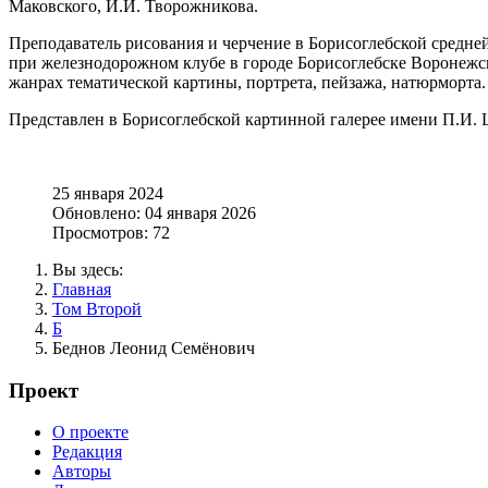
Маковского, И.И. Творожникова.
Преподаватель рисования и черчение в Борисоглебской средней
при железнодорожном клубе в городе Борисоглебске Воронежско
жанрах тематической картины, портрета, пейзажа, натюрморта.
Представлен в Борисоглебской картинной галерее имени П.И. 
25 января 2024
Обновлено: 04 января 2026
Просмотров: 72
Вы здесь:
Главная
Том Второй
Б
Беднов Леонид Семёнович
Проект
О проекте
Редакция
Авторы