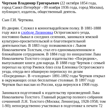
Чертков Владимир Григорьевич
(22 октября 1854 года,
город Санкт-Петербург - 09 ноября 1936 года, город Москва),
публицист, издатель, общественный деятель.
Сын Г.И. Черткова.
Из дворян. Служил в конногвардейском полку. В 1881-1888
году жил в
слободе Лизиновка
Острогожского уезда,
постоянно бывал в соседних селениях, занимался земской
культурно-просветительской и благотворительной
деятельностью. В 1883 году познакомился с Львом
Николаевичем Толстым, стал его единомышленником и
ближайшим сотрудником. В 1884 году по инициативе Льва
Николаевича Толстого создал издательство «Посредник»,
выпускавшее книги для народа. В 1888 году Чертков с семьей
переехал на хутор Ржевск близ села Еленовка Острогожского
уезда, откуда вел обширную переписку по делам
«Посредника». В «голодные» 1891-1892 годы Чертков открыл
в окружающих селах бесплатные столовые. В 1897 году
Чертков был выслан из России, куда вернулся в 1908 году.
Занимался подготовкой к издательству произведений Льва
Николаевича Толстого. Главный редактор полного собрания
сочинений Л.Н. Толстого (Москва; Ленинград, 1928-1958; том
1-90); непосредственно участвовал в подготовке к печати 72