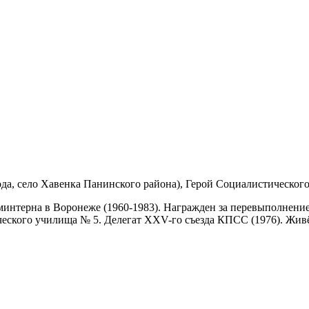
ода, село Хавенка Панинского района), Герой Социалистического 
минтерна в Воронеже (1960-1983). Награжден за перевыполнение
еского училища № 5. Делегат XXV-го съезда КПСС (1976). Живё