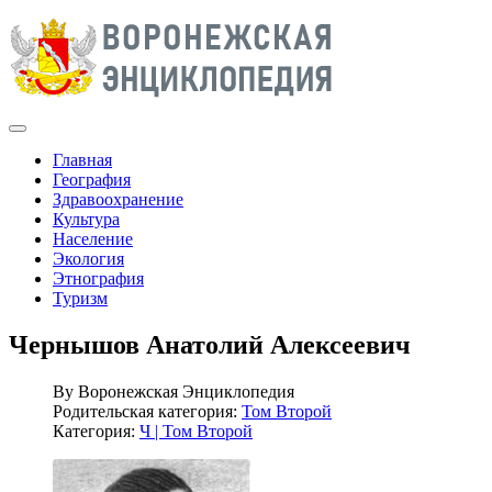
Главная
География
Здравоохранение
Культура
Население
Экология
Этнография
Туризм
Чернышов Анатолий Алексеевич
By
Воронежская Энциклопедия
Родительская категория:
Том Второй
Категория:
Ч | Том Второй