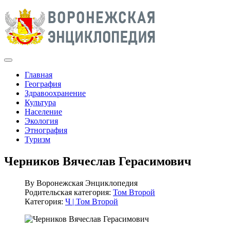
Главная
География
Здравоохранение
Культура
Население
Экология
Этнография
Туризм
Черников Вячеслав Герасимович
By
Воронежская Энциклопедия
Родительская категория:
Том Второй
Категория:
Ч | Том Второй