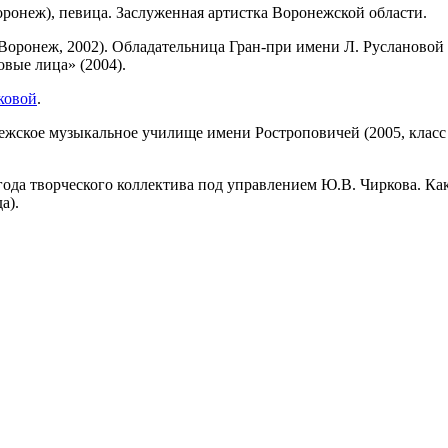
Воронеж), певица. Заслуженная артистка Воронежской области.
оронеж, 2002). Обладательница Гран-при имени Л. Руслановой I
вые лица» (2004).
ковой
.
нежское музыкальное училище имени Ростроповичей (2005, клас
 года творческого коллектива под управлением Ю.В. Чиркова. К
а).