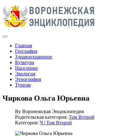
Главная
География
Здравоохранение
Культура
Население
Экология
Этнография
Туризм
Чиркова Ольга Юрьевна
By
Воронежская Энциклопедия
Родительская категория:
Том Второй
Категория:
Ч | Том Второй