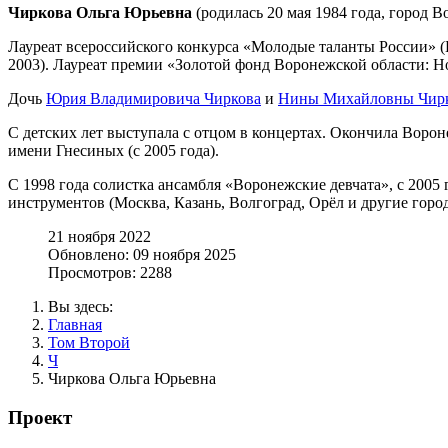
Чиркова Ольга Юрьевна
(родилась 20 мая 1984 года, город 
Лауреат всероссийского конкурса «Молодые таланты России» (В
2003). Лауреат премии «Золотой фонд Воронежской области: Но
Дочь
Юрия Владимировича Чиркова
и
Нины Михайловны Чир
С детских лет выступала с отцом в концертах. Окончила Воро
имени Гнесиных (с 2005 года).
С 1998 года солистка ансамбля «Воронежские девчата», с 2005
инструментов (Москва, Казань, Волгоград, Орёл и другие город
21 ноября 2022
Обновлено: 09 ноября 2025
Просмотров: 2288
Вы здесь:
Главная
Том Второй
Ч
Чиркова Ольга Юрьевна
Проект