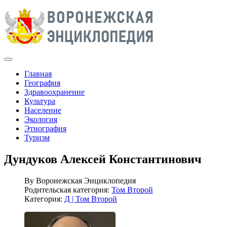
Главная
География
Здравоохранение
Культура
Население
Экология
Этнография
Туризм
Дундуков Алексей Константинович
By
Воронежская Энциклопедия
Родительская категория:
Том Второй
Категория:
Д | Том Второй