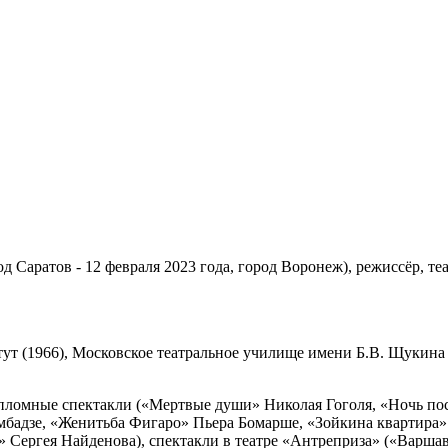
од Саратов - 12 февраля 2023 года, город Воронеж), режиссёр, т
т (1966), Московское театральное училище имени Б.В. Щукина 
ломные спектакли («Мертвые души» Николая Гоголя, «Ночь пос
мбадзе, «Женитьба Фигаро» Пьера Бомарше, «Зойкина квартира
 Сергея Найденова), спектакли в театре «Антреприза» («Варшав