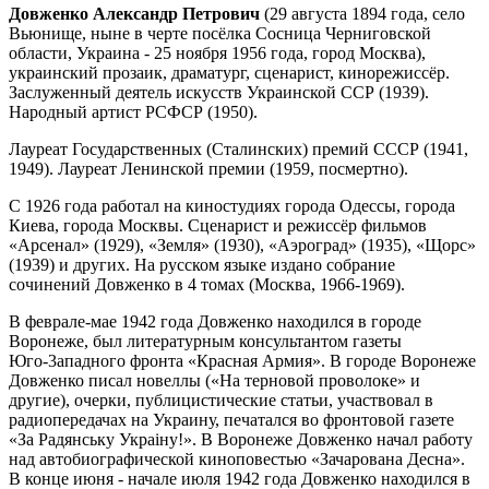
Довженко Александр Петрович
(29 августа 1894 года, село
Вьюнище, ныне в черте посёлка Сосница Черниговской
области, Украина - 25 ноября 1956 года, город Москва),
украинский прозаик, драматург, сценарист, кинорежиссёр.
Заслуженный деятель искусств Украинской ССР (1939).
Народный артист РСФСР (1950).
Лауреат Государственных (Сталинских) премий СССР (1941,
1949). Лауреат Ленинской премии (1959, посмертно).
С 1926 года работал на киностудиях города Одессы, города
Киева, города Москвы. Сценарист и режиссёр фильмов
«Арсенал» (1929), «Земля» (1930), «Аэроград» (1935), «Щорс»
(1939) и других. На русском языке издано собрание
сочинений Довженко в 4 томах (Москва, 1966-1969).
В феврале-мае 1942 года Довженко находился в городе
Воронеже, был литературным консультантом газеты
Юго-3ападного фронта «Красная Армия». В городе Воронеже
Довженко писал новеллы («На терновой проволоке» и
другие), очерки, публицистические статьи, участвовал в
радиопередачах на Украину, печатался во фронтовой газете
«За Радянську Украiну!». В Воронеже Довженко начал работу
над автобиографической киноповестью «Зачарована Десна».
В конце июня - начале июля 1942 года Довженко находился в