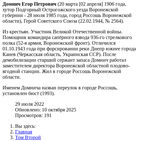
Домнич Егор Петрович
(20 марта [02 апреля] 1906 года,
хутор Подгорный Острогожского уезда Воронежской
губернии - 28 июля 1985 года, город Россошь Воронежской
области), Герой Советского Союза (22.02.1944, № 2564).
Из крестьян. Участник Великой Отечественной войны.
Помощник командира сапёрного взвода 936-го стрелкового
полка (52-я армия, Воронежский фронт). Отличился
01.10.1943 года при форсировании реки Днепр южнее города
Канев (Черкасская область, Украинская ССР). После
демобилизации старший сержант запаса Домнич работал
заместителем директора Воронежской областной плодово-
ягодной станции. Жил в городе Россошь Воронежской
области.
Именем Домнича назван переулок в городе Россошь,
установлен бюст (1993).
29 июля 2022
Обновлено: 10 октября 2025
Просмотров: 191
Вы здесь:
Главная
Том Второй