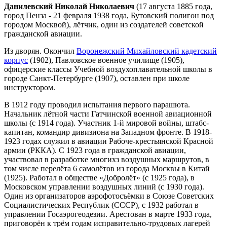
Данилевский Николай Николаевич
(17 августа 1885 года,
город Пенза - 21 февраля 1938 года, Бутовский полигон под
городом Москвой), лётчик, один из создателей советской
гражданской авиации.
Из дворян. Окончил
Воронежский Михайловский кадетский
корпус
(1902), Павловское военное училище (1905),
офицерские классы Учебной воздухоплавательной школы в
городе Санкт-Петербурге (1907), оставлен при школе
инструктором.
В 1912 году проводил испытания первого парашюта.
Начальник лётной части Гатчинской военной авиационной
школы (с 1914 года). Участник 1-й мировой войны, штабс-
капитан, командир дивизиона на Западном фронте. В 1918-
1923 годах служил в авиации Рабоче-крестьянской Красной
армии (РККА). С 1923 года в гражданской авиации,
участвовал в разработке многихз воздушных маршрутов, в
том числе перелёта 6 самолётов из города Москвы в Китай
(1925). Работал в обществе «Добролёт» (с 1925 года), в
Московском управлении воздушных линий (с 1930 года).
Один из организаторов аэрофотосъёмки в Союзе Советских
Социалистических Республик (СССР), с 1932 работал в
управлении Госаэрогеодезии. Арестован в марте 1933 года,
приговорён к трём годам исправительно-трудовых лагерей