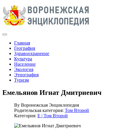
Главная
География
Здравоохранение
Культура
Население
Экология
Этнография
Туризм
Емельянов Игнат Дмитриевич
By
Воронежская Энциклопедия
Родительская категория:
Том Второй
Категория:
Е | Том Второй