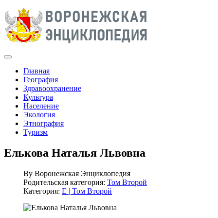
Главная
География
Здравоохранение
Культура
Население
Экология
Этнография
Туризм
Елькова Наталья Львовна
By
Воронежская Энциклопедия
Родительская категория:
Том Второй
Категория:
Е | Том Второй