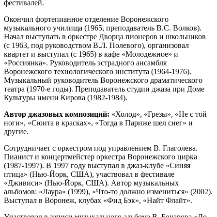
фестивалей.
Окончил фортепианное отделение Воронежского
музыкального училища (1965, преподаватель B.C. Волков).
Начал выступать в оркестре Дворца пионеров и школьников
(с 1963, под руководством B.Л. Полевого), организовал
квартет и выступал (с 1965) в кафе «Молодежное» и
«Россиянка». Руководитель эстрадного ансамбля
Воронежского технологического института (1964-1976).
Музыкальный руководитель Воронежского драматического
театра (1970-е годы). Преподаватель студии джаза при Доме
Культуры имени Кирова (1982-1984).
Автор джазовых композиций:
«Холод», «Грезы», «Не с той
ноги», «Сюита в красках», «Тогда в Париже шел снег» и
другие.
Сотрудничает с оркестром под управлением В. Глаголева.
Пианист и концертмейстер оркестра Воронежского цирка
(1987-1997). В 1997 году выступал в джаз-клубе «Синяя
птица» (Нью-Йорк, США), участвовал в фестивале
«Дживиси» (Нью-Йорк, США). Автор музыкальных
альбомов: «Лаура» (1999), «Что-то должно измениться» (2002).
Выступал в Воронеж, клубах «Фид Бэк», «Найт Флайт».
Участвовал в записи музыкального альбома В. Бочарова «До