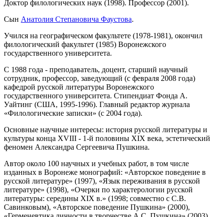
Доктор филологических наук (1998). Профессор (2001).
Сын
Анатолия Степановича Фаустова
.
Учился на географическом факультете (1978-1981), окончил
филологический факультет (1985) Воронежского
государственного университета.
С 1988 года - преподаватель, доцент, старший научный
сотрудник, профессор, заведующий (с февраля 2008 года)
кафедрой русской литературы Воронежского
государственного университета. Стипендиат Фонда А.
Уайтинг (США, 1995-1996). Главный редактор журнала
«Филологические записки» (с 2004 года).
Основные научные интересы: история русской литературы и
культуры конца XVIII - 1-й половины XIX века, эстетический
феномен Александра Сергеевича Пушкина.
Автор около 100 научных и учебных работ, в том числе
изданных в Воронеже монографий: «Авторское поведение в
русской литературе» (1997), «Язык переживания в русской
литературе» (1998), «Очерки по характерологии русской
литературы: середины XIX в.» (1998; совместно с С.В.
Савинковым), «Авторское поведение Пушкина» (2000),
«Герменевтика личности в творчестве А.С. Пушкина» (2003).