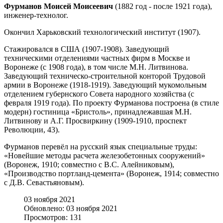
Фурманов Моисей Моисеевич
(1882 год - после 1921 года),
инженер-технолог.
Окончил Харьковский технологический институт (1907).
Стажировался в США (1907-1908). Заведующий
техническими отделениями частных фирм в Москве и
Воронеже (с 1908 года), в том числе М.Н. Литвинова.
Заведующий техническо-строительной конторой Трудовой
армии в Воронеже (1918-1919). Заведующий мукомольным
отделением губернского Совета народного хозяйства (с
февраля 1919 года). По проекту Фурманова построена (в стиле
модерн) гостиница «Бристоль», принадлежавшая М.Н.
Литвинову и А.Г. Просвиркину (1909-1910, проспект
Революции, 43).
Фурманов перевёл на русский язык специальные труды:
«Новейшие методы расчета железобетонных сооружений»
(Воронеж, 1910; совместно с B.C. Алейниковым),
«Производство портланд-цемента» (Воронеж, 1914; совместно
с Д.В. Севастьяновым).
03 ноября 2021
Обновлено: 03 ноября 2021
Просмотров: 131