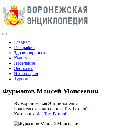
Главная
География
Здравоохранение
Культура
Население
Экология
Этнография
Туризм
Фурманов Моисей Моисеевич
By
Воронежская Энциклопедия
Родительская категория:
Том Второй
Категория:
Ф | Том Второй