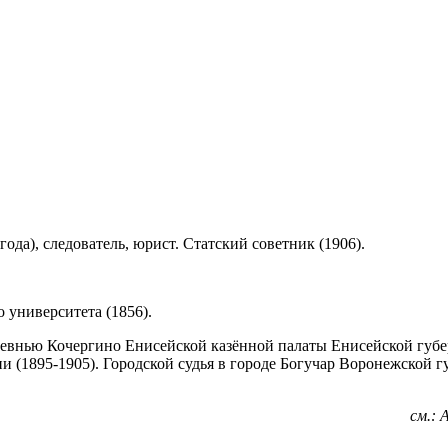
 года), следователь, юрист. Статский советник (1906).
 университета (1856).
ревнью Кочергино Енисейской казённой палаты Енисейской губе
и (1895-1905). Городской судья в городе Богучар Воронежской г
см.: 