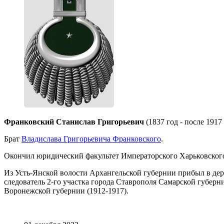
Франковский Станислав Григорьевич
(1837 год - после 1917
Брат
Владислава Григорьевича Франковского
.
Окончил юридический факультет Императорского Харьковского
Из Усть-Янской волости Архангельской губернии прибыл в де
следователь 2-го участка города Ставрополя Самарской губерни
Воронежской губернии (1912-1917).