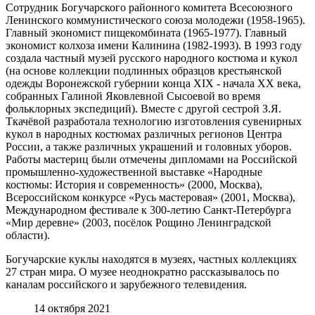
Сотрудник Богучарского районного комитета Всесоюзного
Ленинского коммунистического союза молодежи (1958-1965).
Главный экономист пищекомбината (1965-1977). Главный
экономист колхоза имени Калинина (1982-1993). В 1993 году
создала частный музей русского народного костюма и кукол
(на основе коллекции подлинных образцов крестьянской
одежды Воронежской губернии конца XIX - начала XX века,
собранных Галиной Яковлевной Сысоевой во время
фольклорных экспедиций). Вместе с другой сестрой З.Я.
Ткачёвой разработала технологию изготовления сувенирных
кукол в народных костюмах различных регионов Центра
России, а также различных украшений и головных уборов.
Работы мастериц были отмечены дипломами на Российской
промышленно-художественной выставке «Народные
костюмы: История и современность» (2000, Москва),
Всероссийском конкурсе «Русь мастеровая» (2001, Москва),
Международном фестивале к 300-летию Санкт-Петербурга
«Мир деревне» (2003, посёлок Рощино Ленинградской
области).
Богучарские куклы находятся в музеях, частных коллекциях
27 стран мира. О музее неоднократно рассказывалось по
каналам российского и зарубежного телевидения.
14 октября 2021