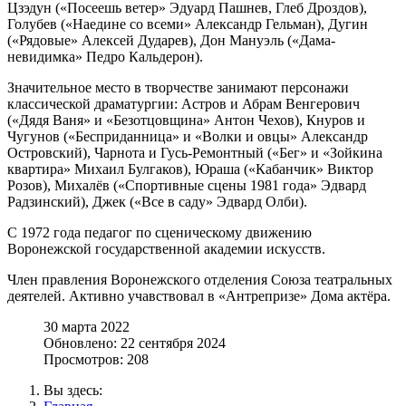
Цзэдун («Посеешь ветер» Эдуард Пашнев, Глеб Дроздов),
Голубев («Наедине со всеми» Александр Гельман), Дугин
(«Рядовые» Алексей Дударев), Дон Мануэль («Дама-
невидимка» Педро Кальдерон).
Значительное место в творчестве занимают персонажи
классической драматургии: Астров и Абрам Венгерович
(«Дядя Ваня» и «Безотцовщина» Антон Чехов), Кнуров и
Чугунов («Бесприданница» и «Волки и овцы» Александр
Островский), Чарнота и Гусь-Ремонтный («Бег» и «Зойкина
квартира» Михаил Булгаков), Юраша («Кабанчик» Виктор
Розов), Михалёв («Спортивные сцены 1981 года» Эдвард
Радзинский), Джек («Все в саду» Эдвард Олби).
С 1972 года педагог по сценическому движению
Воронежской государственной академии искусств.
Член правления Воронежского отделения Союза театральных
деятелей. Активно учавствовал в «Антрепризе» Дома актёра.
30 марта 2022
Обновлено: 22 сентября 2024
Просмотров: 208
Вы здесь: