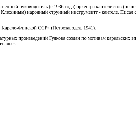
ственный руководитель (с 1936 года) оркестра кантелистов (нын
. Клюхиным) народный струнный инструментт - кантеле. Писал со
в Карело-Финской ССР» (Петрозаводск, 1941).
ратурных произведений Гудкова создан по мотивам карельских эп
евалы».