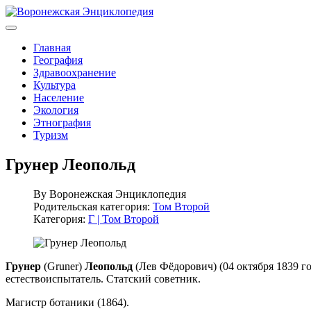
Главная
География
Здравоохранение
Культура
Население
Экология
Этнография
Туризм
Грунер Леопольд
By
Воронежская Энциклопедия
Родительская категория:
Том Второй
Категория:
Г | Том Второй
Грунер
(Gruner)
Леопольд
(Лев Фёдорович) (04 октября 1839 г
естествоиспытатель. Статский советник.
Магистр ботаники (1864).