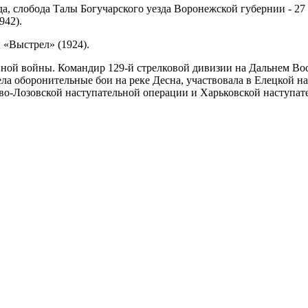
ода, слобода Талы Богучарского уезда Воронежской губернии - 27
942).
 «Выстрел» (1924).
ной войны. Командир 129-й стрелковой дивизии на Дальнем Вос
 вела оборонительные бои на реке Десна, участвовала в Елецко
ково-Лозовской наступательной операции и Харьковской наступат