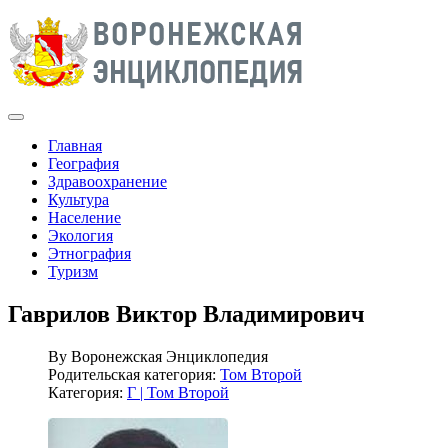
Главная
География
Здравоохранение
Культура
Население
Экология
Этнография
Туризм
Гаврилов Виктор Владимирович
By
Воронежская Энциклопедия
Родительская категория:
Том Второй
Категория:
Г | Том Второй