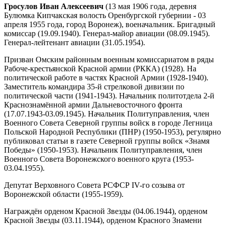
Гросулов Иван Алексеевич
(13 мая 1906 года, деревня
Булюмка Кипчакская волость Оренбургской губернии - 03
апреля 1955 года, город Воронеж), военачальник. Бригадный
комиссар (19.09.1940). Генерал-майор авиации (08.09.1945).
Генерал-лейтенант авиации (31.05.1954).
Призван Омским районным военным комиссариатом в ряды
Рабоче-крестьянской Красной армии (РККА) (1928). На
политической работе в частях Красной Армии (1928-1940).
Заместитель командира 35-й стрелковой дивизии по
политической части (1941-1943). Начальник политотдела 2-й
Краснознамённой армии Дальневосточного фронта
(17.07.1943-03.09.1945). Начальник Политуправления, член
Военного Совета Северной группы войск в городе Легница
Польской Народной Республики (ПНР) (1950-1953), регулярно
публиковал статьи в газете Северной группы войск «Знамя
Победы» (1950-1953). Начальник Политуправления, член
Военного Совета Воронежского военного круга (1953-
03.04.1955).
Депутат Верховного Совета РСФСР IV-го созыва от
Воронежской области (1955-1959).
Награждён орденом Красной Звезды (04.06.1944), орденом
Красной Звезды (03.11.1944), орденом Красного Знамени