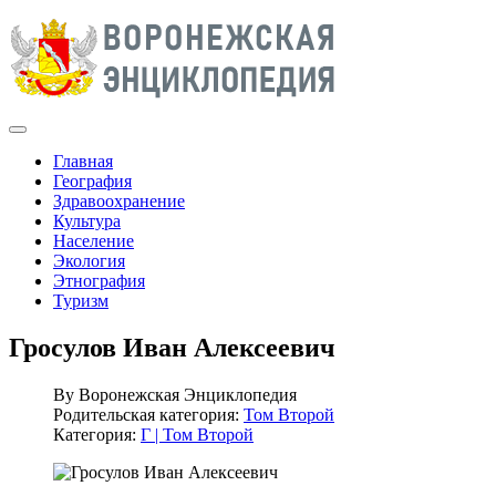
Главная
География
Здравоохранение
Культура
Население
Экология
Этнография
Туризм
Гросулов Иван Алексеевич
By
Воронежская Энциклопедия
Родительская категория:
Том Второй
Категория:
Г | Том Второй