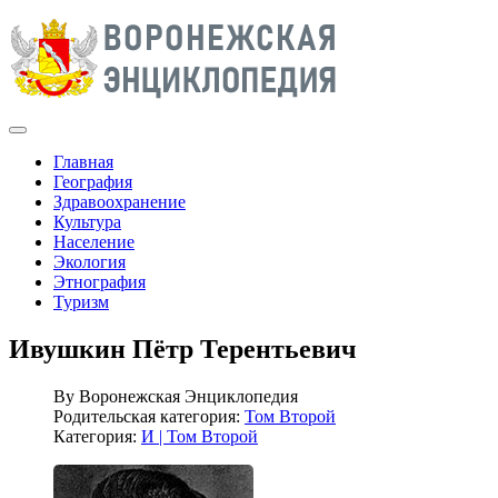
Главная
География
Здравоохранение
Культура
Население
Экология
Этнография
Туризм
Ивушкин Пётр Терентьевич
By
Воронежская Энциклопедия
Родительская категория:
Том Второй
Категория:
И | Том Второй