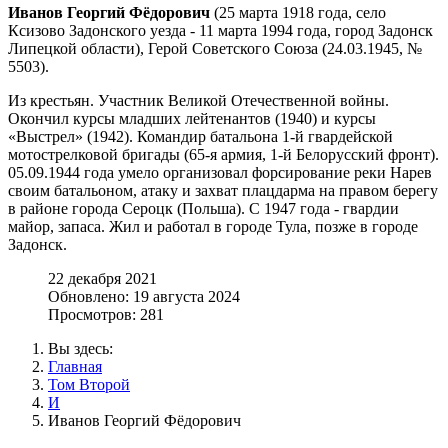
Иванов Георгий Фёдорович
(25 марта 1918 года, село
Ксизово Задонского уезда - 11 марта 1994 года, город Задонск
Липецкой области), Герой Советского Союза (24.03.1945, №
5503).
Из крестьян. Участник Великой Отечественной войны.
Окончил курсы младших лейтенантов (1940) и курсы
«Выстрел» (1942). Командир батальона 1-й гвардейской
мотострелковой бригады (65-я армия, 1-й Белорусский фронт).
05.09.1944 года умело организовал форсирование реки Нарев
своим батальоном, атаку и захват плацдарма на правом берегу
в районе города Сероцк (Польша). С 1947 года - гвардии
майор, запаса. Жил и работал в городе Тула, позже в городе
Задонск.
22 декабря 2021
Обновлено: 19 августа 2024
Просмотров: 281
Вы здесь:
Главная
Том Второй
И
Иванов Георгий Фёдорович