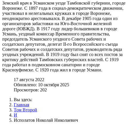
Земский врач в Усманском уезде Тамбовской губернии, городе
Воронеже. С 1897 года в социал-демократическом движении,
участвовал в нелегальных кружках в городе Воронеже,
неоднократно арестовывался. В декабре 1905 года один из
организаторов забастовки на Юго-Восточной железной
дороге (ЮВЖД). В 1917 году лидер большевиков в городе
Усмань, уездный комиссар Временного правительства,
председатель Усманского уездного Совета рабочих и
солдатских депутатов, делегат II-го Всероссийского съезда
Советов рабочих и солдатских депутатов, руководитель ряда
уездных учреждений. В 1919 году был снят со всех постов за
критику действий Тамбовских губернских властей. С 1919
года работал в подмосковном санатории и городе
Красноуфимске. С 1920 года жил в городе Усмани.
17 августа 2022
Обновлено: 10 октября 2025
Просмотров: 202
Вы здесь:
Главная
Том Второй
И
Исполатов Николай Николаевич