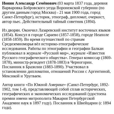
Ионин Александр Семёнович
(03 марта 1837 года, деревня
Варваровка Бобровского уезда Воронежской губернии (по
другим данным город Москва) - 21 мая 1900 года, город
Санкт-Петербург), историк, этнограф, дипломат, очеркист,
автор пьес. Действительный тайный советник (1894).
Из дворян. Окончил Лазаревский институт восточных языков
(1854). Консул в городе Сараево (1857-1858), городе Неаполе
(1858-1859). Во время путешествий по странам
Средиземноморья вёл историко-этнографические
исследования. Работы по этнографии и географии Балкан
публиковал в журнале «Русский мир», журнале «Известия
Русского географического общества». Генерал комиссар (1869-
1878), министр-резидент (1878-1883) в Черногории.
Посланник в Бразилии (1883-1890). Участвовал в
установлении дипломатии, отношений России с Аргентиной,
Мексикой и Уругваем.
Автор книги «По Южной Америке» (Санкт-Петербург, 1892-
1902, том 1-4), представляющей собой сплав исторических,
географических и экономических исследований (удостоена
премии имени митрополита Макария Петербургской
Академии наук в 1897 году). Посланник в Швейцарии (с 1894
года).