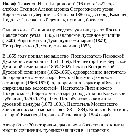
Иосиф
(Баженов Иван Гаврилович) (16 июля 1827 года,
слобода Степная Александровка Острогожского уезда
Воронежской губернии - 23 января 1886 года, город Каменец-
Подольск), церковный деятель, историк, богослов.
Сын дьякона. Окончил приходское училище (село Лосево
Павловского уезда, 1836), Павловское Духовное училище
(1840), Воронежскую Духовную семинарию (1849),
Петербургскую Духовную академию (1853).
В 1855 году принял монашество. Преподаватель Псковской
Духовной семинарии (1853-1859). Инспектор Петербургской
Духовной семинарии (1859-1862). Ректор Костромской
Духовной семинарии (1862-1866), одновременно настоятель
Богородицкого монастыря. Ректор Вятской Духовной
семинарии (1866-1870), одновременно редактор «Вятских
епархиальных ведомостей». Настоятель Лихвинского
Покровского Доброго монастыря (город Лихвин Калужской
губернии, 1870-1873). Член Петербургского комитета
духовной цензуры (1873-1881). Настоятель Московского
Заиконоспасского монастыря (1881-1884). Епископ Балтский,
викарий Каменец-Подольской епархии (с 1884 года).
Автор более 20 историко-церковных и богословных книг и
многих сочинений, публиковавшихся в «Псковских