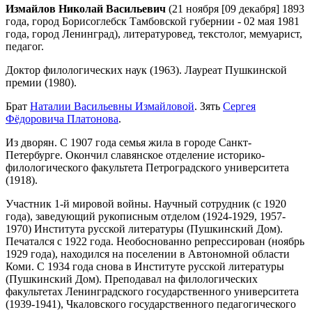
Измайлов Николай Васильевич
(21 ноября [09 декабря] 1893
года, город Борисоглебск Тамбовской губернии - 02 мая 1981
года, город Ленинград), литературовед, текстолог, мемуарист,
педагог.
Доктор филологических наук (1963). Лауреат Пушкинской
премии (1980).
Брат
Наталии Васильевны Измайловой
. Зять
Сергея
Фёдоровича Платонова
.
Из дворян. С 1907 года семья жила в городе Санкт-
Петербурге. Окончил славянское отделение историко-
филологического факультета Петроградского университета
(1918).
Участник 1-й мировой войны. Научный сотрудник (с 1920
года), заведующий рукописным отделом (1924-1929, 1957-
1970) Института русской литературы (Пушкинский Дом).
Печатался с 1922 года. Необоснованно репрессирован (ноябрь
1929 года), находился на поселении в Автономной области
Коми. С 1934 года снова в Институте русской литературы
(Пушкинский Дом). Преподавал на филологических
факультетах Ленинградского государственного университета
(1939-1941), Чкаловского государственного педагогического