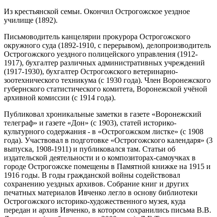
Из крестьянской семьи. Окончил Острогожское уездное
училище (1892).
Письмоводитель канцелярии прокурора Острогожского
окружного суда (1892-1910, с перерывом), делопроизводитель
Острогожского уездного полицейского управления (1912-
1917), бухгалтер различных административных учреждений
(1917-1930), бухгалтер Острогожского ветеринарно-
зоотехнического техникума (с 1930 года). Член Воронежского
губернского статистического комитета, Воронежской учёной
архивной комиссии (с 1914 года).
Публиковал хроникальные заметки в газете «Воронежский
телеграф» и газете «Дон» (с 1903), статей историко-
культурного содержания - в «Острогожском листке» (с 1908
года). Участвовал в подготовке «Острогожского календаря» (3
выпуска, 1908-1911) и публиковался там. Статьи об
издательской деятельности и о композиторах-самоучках в
городе Острогожске помещены в Памятной книжке на 1915 и
1916 годы. В годы гражданской войны содействовал
сохранению уездных архивов. Собрание книг и других
печатных материалов Ивченко легло в основу библиотеки
Острогожского историко-художественного музея, куда
передан и архив Ивченко, в котором сохранились письма В.В.