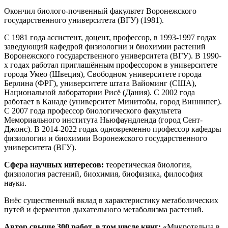
Окончил биолого-почвенный факультет Воронежского
государственного университета (ВГУ) (1981).
С 1981 года ассистент, доцент, профессор, в 1993-1997 годах
заведующий кафедрой физиологии и биохимии растений
Воронежского государственного университета (ВГУ). В 1990-
х годах работал приглашённым профессором в университете
города Умео (Швеция), Свободном университете города
Берлина (ФРГ), университете штата Вайоминг (США),
Национальной лаборатории Рисё (Дания). С 2002 года
работает в Канаде (университет Минитобы, город Виннипег).
С 2007 года профессор биологического факультета
Мемориального института Ньюфаундленда (город Сент-
Джонс). В 2014-2022 годах одновременно профессор кафедры
физиологии и биохимии Воронежского государственного
университета (ВГУ).
Сфера научных интересов:
теоретическая биология,
физиология растений, биохимия, биофизика, философия
науки.
Внёс существенный вклад в характеристику метаболических
путей и ферментов дыхательного метаболизма растений.
Автор свыше 300 работ, в том числе книг:
«Микротельца в