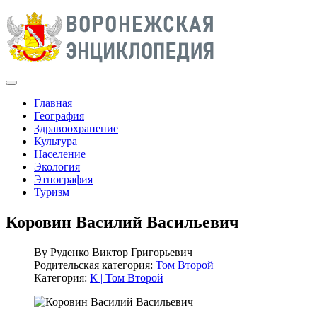
Главная
География
Здравоохранение
Культура
Население
Экология
Этнография
Туризм
Коровин Василий Васильевич
By
Руденко Виктор Григорьевич
Родительская категория:
Том Второй
Категория:
К | Том Второй