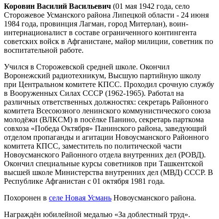
Коровин Василий Васильевич
(01 мая 1942 года, село
Сторожевое Усманского района Липецкой области - 24 июня
1984 года, провинция Лагман, город Митерлан), воин-
интернационалист в составе ограниченного контингента
советских войск в Афганистане, майор милиции, советник по
воспитательной работе.
Учился в Сторожевской средней школе. Окончил
Воронежский радиотехникум, Высшую партийную школу
при Центральном комитете КПСС. Проходил срочную службу
в Вооруженных Силах СССР (1962-1965). Работал на
различных ответственных должностях: секретарь Районного
комитета Всесоюзного ленинского коммунистического союза
молодёжи (ВЛКСМ) в посёлке Панино, секретарь парткома
совхоза «Победа Октября» Панинского района, заведующий
отделом пропаганды и агитации Новоусманского Районного
комитета КПСС, заместитель по политической части
Новоусманского Районного отдела внутренних дел (РОВД).
Окончил специальные курсы советников при Ташкентской
высшей школе Министерства внутренних дел (МВД) СССР. В
Республике Афганистан с 01 октября 1981 года.
Похоронен в
селе Новая Усмань
Новоусманского района.
Награждён юбилейной медалью «За доблестный труд».