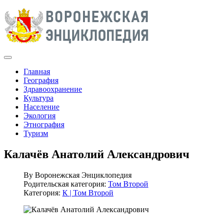
Главная
География
Здравоохранение
Культура
Население
Экология
Этнография
Туризм
Калачёв Анатолий Александрович
By
Воронежская Энциклопедия
Родительская категория:
Том Второй
Категория:
К | Том Второй