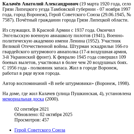
Калачёв Анатолий Александрович
(19 марта 1920 года, село
Грязи Липецкого уезда Тамбовской губернии - 07 ноября 1997
года, город Воронеж), Герой Советского Союза (29.06.1945, №
7587). Почётный гражданин города Грязи Липецкой области.
Из служащих. В Красной Армии с 1937 года. Окончил
Энгельсскую военную авиашколу пилотов (1941), Военно-
политическую академию имени Ленина (1952). Участник
Великой Отечественной войны. Штурман эскадрильи 166-го
гвардейского штурмового авиаполка (17-я воздушная армия,
3-й Украинский фронт). К февралю 1945 года совершил 109
боевых вылетов, участвовал в более чем 20 воздушных боях.
С 1956 года - полковник запаса. Жил в городе Воронеж,
работал в ряде вузов города.
Автор воспоминаний «В небе штурмовики» (Воронеж, 1998).
На доме, где жил Калачев (улица Пушкинская, 4), установлена
мемориальная доска
(2000).
02 сентября 2021
Обновлено: 02 октября 2025
Просмотров: 457
Герой Советского Союза