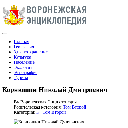
Главная
География
Здравоохранение
Культура
Население
Экология
Этнография
Туризм
Корнюшин Николай Дмитриевич
By
Воронежская Энциклопедия
Родительская категория:
Том Второй
Категория:
К | Том Второй