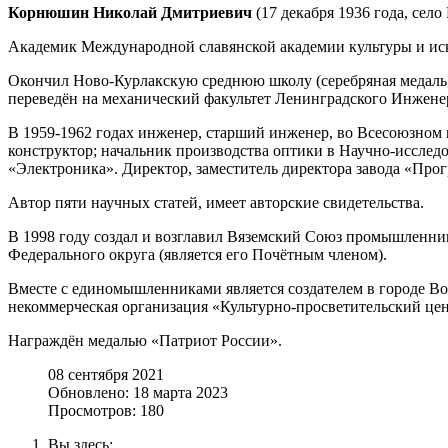
Корнюшин Николай Дмитриевич
(17 декабря 1936 года, сел
Академик Международной славянской академии культуры и иск
Окончил Ново-Курлакскую среднюю школу (серебряная медаль,
переведён на механический факультет Ленинградского Инженерн
В 1959-1962 годах инженер, старший инженер, во Всесоюзном 
конструктор; начальник производства оптики в Научно-иссле
«Электроника». Директор, заместитель директора завода «Прог
Автор пяти научных статей, имеет авторские свидетельства.
В 1998 году создал и возглавил Вяземский Союз промышленни
Федерального округа (является его Почётным членом).
Вместе с единомышленниками является создателем в городе Во
некоммерческая организация «Культурно-просветительский це
Награждён медалью «Патриот России».
08 сентября 2021
Обновлено: 18 марта 2023
Просмотров: 180
Вы здесь: