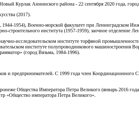
о Новый Курлак Аннинского района - 22 сентября 2020 года, гор
усства (2017).
 1944-1954), Военно-морской факультет при Ленинградском Инж
о-строительного института (1957-1959), заочное отделение Лен
научно-исследовательском институте торфяной промышленности 
довательском институте полупроводникового машиностроения В
рамматор» (город Вязьма, 1984-1996).
ков и предпринимателей. С 1999 года член Координационного 
ронеже Общества Императора Петра Великого (январь 2016 года),
нтр «Общество императора Петра Великого».