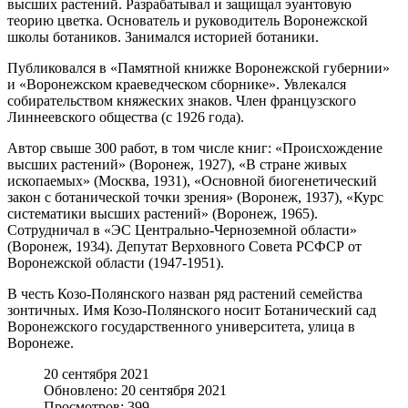
высших растений. Разрабатывал и защищал эуантовую
теорию цветка. Основатель и руководитель Воронежской
школы ботаников. Занимался историей ботаники.
Публиковался в «Памятной книжке Воронежской губернии»
и «Воронежском краеведческом сборнике». Увлекался
собирательством княжеских знаков. Член французского
Линнеевского общества (с 1926 года).
Автор свыше 300 работ, в том числе книг: «Происхождение
высших растений» (Воронеж, 1927), «В стране живых
ископаемых» (Москва, 1931), «Основной биогенетический
закон с ботанической точки зрения» (Воронеж, 1937), «Курс
систематики высших растений» (Воронеж, 1965).
Сотрудничал в «ЭС Центрально-Черноземной области»
(Воронеж, 1934). Депутат Верховного Совета РСФСР от
Воронежской области (1947-1951).
В честь Козо-Полянского назван ряд растений семейства
зонтичных. Имя Козо-Полянского носит Ботанический сад
Воронежского государственного университета, улица в
Воронеже.
20 сентября 2021
Обновлено: 20 сентября 2021
Просмотров: 399