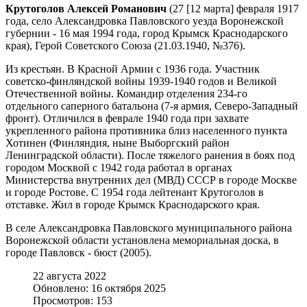
Крутоголов Алексей Романович
(27 [12 марта] февраля 1917
года, село Александровка Павловского уезда Воронежской
губернии - 16 мая 1994 года, город Крымск Краснодарского
края), Герой Советского Союза (21.03.1940, №376).
Из крестьян. В Красной Армии с 1936 года. Участник
советско-финляндской войны 1939-1940 годов и Великой
Отечественной войны. Командир отделения 234-го
отдельного саперного батальона (7-я армия, Северо-Западный
фронт). Отличился в феврале 1940 года при захвате
укрепленного района противника близ населенного пункта
Хотинен (Финляндия, ныне Выборгский район
Ленинградской области). После тяжелого ранения в боях под
городом Москвой с 1942 года работал в органах
Министерства внутренних дел (МВД) СССР в городе Москве
и городе Ростове. С 1954 года лейтенант Крутоголов в
отставке. Жил в городе Крымск Краснодарского края.
В селе Александровка Павловского муниципального района
Воронежской области установлена мемориальная доска, в
городе Павловск - бюст (2005).
22 августа 2022
Обновлено: 16 октября 2025
Просмотров: 153