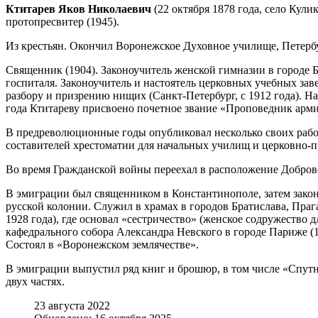
Ктитарев Яков Николаевич
(22 октября 1878 года, село Кули
протопресвитер (1945).
Из крестьян. Окончил Воронежское Духовное училище, Петерб
Священник (1904). Законоучитель женской гимназии в городе 
госпиталя. Законоучитель и настоятель церковных учебных зав
разбору и призрению нищих (Санкт-Петербург, с 1912 года). На
года Ктитареву присвоено почетное звание «Проповедник арм
В предреволюционные годы опубликовал несколько своих работ,
составителей хрестоматии для начальных училищ и церковно-пр
Во время Гражданской войны переехал в расположение Доброво
В эмиграции был священником в Константинополе, затем закон
русской колонии. Служил в храмах в городов Братислава, Прага
1928 года), где основал «сестричество» (женское содружество 
кафедрального собора Александра Невского в городе Париже (1
Состоял в «Воронежском землячестве».
В эмиграции выпустил ряд книг и брошюр, в том числе «Спутн
двух частях.
23 августа 2022