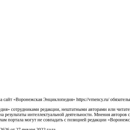
сайт «Воронежская Энциклопедия» https://vrnency.ru/ обязатель
ия» сотрудниками редакции, нештатными авторами или читателя
на результаты интеллектуальной деятельности. Мнения авторов 
лам портала могут не совпадать с позицией редакции «Воронеж
26 от 27 января 2022 года.