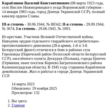
Караблинов Василий Константинович
(08 марта 1923 года,
село Вислое Нижнедевицкого уезда Воронежской губернии -
14 января 1983 года, город Донецк Украинской ССР), полный
кавалер ордена Славы.
III-я степень
- 30.06.1944, № 88342;
II-я степень
- 29.09.1944,
№ 3674,
I-я степень
- 29.06.1945, № 1093.
Из крестьян. Участник Великой Отечественной войны.
Наводчик орудия отдельного гвардейского истребительно-
противотанкового дивизиона (28-я армия, 1-й и 3-й
Белорусский фронт) отличился в боях в районах села
Гороховцы (Паричский район Полосской области Белорусской
ССР), населённого пункта Дескурув (Польша), города Цинтен
(Германия, ныне поселок Корнево Багратионовского района
Калининградская область). В 1945 году старшина Караблинов
демобилизован. Жил и работал в городе Донецк Украинской
ССР.
14 марта 2023
Обновлено: 19 ноября 2025
Просмотров: 132
Вы здесь:
Главная