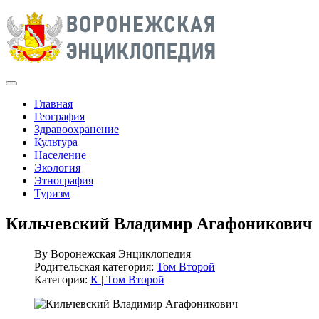
Главная
География
Здравоохранение
Культура
Население
Экология
Этнография
Туризм
Кильчевский Владимир Агафоникович
By
Воронежская Энциклопедия
Родительская категория:
Том Второй
Категория:
К | Том Второй