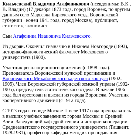
Кильчевский Владимир Агафоникович
(псевдонимы: В.К.,
В. Владин) (17 декабря 1873 года, город Воронеж, по другим
данным село Марьевка Бирючского уезда Воронежской
губернии - конец 1941 года, город Москва), публицист,
статистик, экономист.
Сын
Агафоника Ивановича Кильчевского
.
Из дворян. Окончил гимназию в Нижнем Новгороде (1893),
историко-филологический факультет Московского
университета (1900).
Участник революционного движения (с 1898 года).
Преподаватель Воронежской мужской прогимназии и
Воронежского Михайловского кадетского корпуса
(1902-
1905). Член Воронежской губернской земской управы (1902-
1905), председатель статистического отдела. В начале 1906
года был арестован и выслан из города Воронежа. Участник
кооперативного движения (с 1912 года).
С 1913 года в городе Москве. После 1917 года преподаватель
в высших учебных заведениях города Москвы и Средней
Азии. Заведующий кафедрой теории и истории кооперации
Среднеазиатского государственного университета (Ташкент,
1928-1931), профессор кафедры методик преподавания