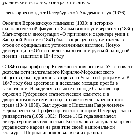
украинский историк, этнограф, писатель.
Член-корреспондент Петербургской Академии наук (1876).
Окончил Воронежскую гимназию (1833) и историко-
филологический факультет Харьковского университета (1836).
Магистерская диссертация «О причинах и характере унии в
Западной России» (1841) была запрещена и уничтожена за
отход от официальных установленных взглядов. Новую
диссертацию «Об историческом значении русской народной
поэзии» защитил в 1844 году.
С 1846 года профессор Киевского университета. Участвовал в
деятельности нелегального Кирилло-Мефодиевского
общества, был одним из авторов его Устава и Программы. В
1847 году был арестован и несколько месяцев провёл в
заключении. Находился в ссылке в городе Саратове, где
служил в Губернском статистическом комитете и в
дворянском комитете по подготовке отмены крепостного
права (1848-1858). Был дружен с Николаем Гавриловичем
Чернышевским. Профессор русской истории Петербургского
университета (1859-1862). После 1862 года занимался
литературной деятельностью. Костомаров выступал за право
украинского народа на развитие своей национальной
культуры. Широко использовал в своих работах