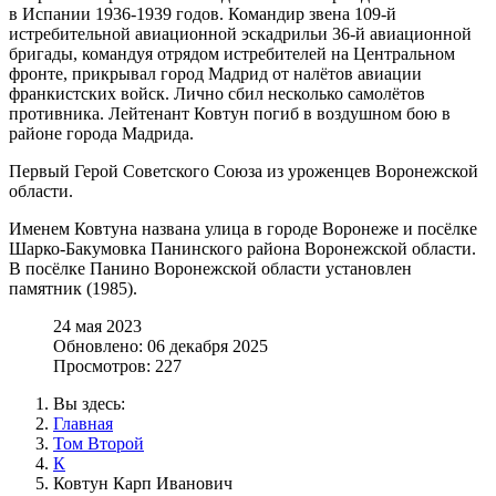
в Испании 1936-1939 годов. Командир звена 109-й
истребительной авиационной эскадрильи 36-й авиационной
бригады, командуя отрядом истребителей на Центральном
фронте, прикрывал город Мадрид от налётов авиации
франкистских войск. Лично сбил несколько самолётов
противника. Лейтенант Ковтун погиб в воздушном бою в
районе города Мадрида.
Первый Герой Советского Союза из уроженцев Воронежской
области.
Именем Ковтуна названа улица в городе Воронеже и посёлке
Шарко-Бакумовка Панинского района Воронежской области.
В посёлке Панино Воронежской области установлен
памятник (1985).
24 мая 2023
Обновлено: 06 декабря 2025
Просмотров: 227
Вы здесь:
Главная
Том Второй
К
Ковтун Карп Иванович