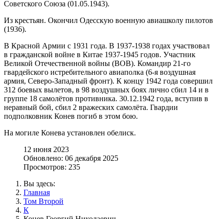
Советского Союза (01.05.1943).
Из крестьян. Окончил Одесскую военную авиашколу пилотов
(1936).
В Красной Армии с 1931 года. В 1937-1938 годах участвовал
в гражданской войне в Китае 1937-1945 годов. Участник
Великой Отечественной войны (ВОВ). Командир 21-го
гвардейского истребительного авиаполка (6-я воздушная
армия, Северо-Западный фронт). К концу 1942 года совершил
312 боевых вылетов, в 98 воздушных боях лично сбил 14 и в
группе 18 самолётов противника. 30.12.1942 года, вступив в
неравный бой, сбил 2 вражеских самолёта. Гвардии
подполковник Конев погиб в этом бою.
На могиле Конева установлен обелиск.
12 июня 2023
Обновлено: 06 декабря 2025
Просмотров: 235
Вы здесь:
Главная
Том Второй
К
Конев Георгий Николаевич