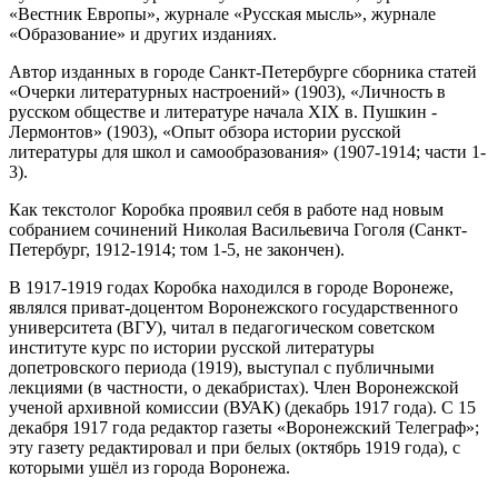
«Вестник Европы», журнале «Русская мысль», журнале
«Образование» и других изданиях.
Автор изданных в городе Санкт-Петербурге сборника статей
«Очерки литературных настроений» (1903), «Личность в
русском обществе и литературе начала XIX в. Пушкин -
Лермонтов» (1903), «Опыт обзора истории русской
литературы для школ и самообразования» (1907-1914; части 1-
3).
Как текстолог Коробка проявил себя в работе над новым
собранием сочинений Николая Васильевича Гоголя (Санкт-
Петербург, 1912-1914; том 1-5, не закончен).
В 1917-1919 годах Коробка находился в городе Воронеже,
являлся приват-доцентом Воронежского государственного
университета (ВГУ), читал в педагогическом советском
институте курс по истории русской литературы
допетровского периода (1919), выступал с публичными
лекциями (в частности, о декабристах). Член Воронежской
ученой архивной комиссии (ВУАК) (декабрь 1917 года). С 15
декабря 1917 года редактор газеты «Воронежский Телеграф»;
эту газету редактировал и при белых (октябрь 1919 года), с
которыми ушёл из города Воронежа.