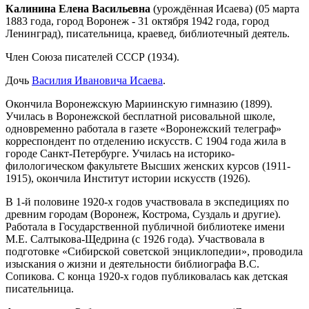
Калинина Елена Васильевна
(урождённая Исаева) (05 марта
1883 года, город Воронеж - 31 октября 1942 года, город
Ленинград), писательница, краевед, библиотечный деятель.
Член Союза писателей СССР (1934).
Дочь
Василия Ивановича Исаева
.
Окончила Воронежскую Мариинскую гимназию (1899).
Училась в Воронежской бесплатной рисовальной школе,
одновременно работала в газете «Воронежский телеграф»
корреспондент по отделению искусств. С 1904 года жила в
городе Санкт-Петербурге. Училась на историко-
филологическом факультете Высших женских курсов (1911-
1915), окончила Институт истории искусств (1926).
В 1-й половине 1920-х годов участвовала в экспедициях по
древним городам (Воронеж, Кострома, Суздаль и другие).
Работала в Государственной публичной библиотеке имени
М.Е. Салтыкова-Щедрина (с 1926 года). Участвовала в
подготовке «Сибирской советской энциклопедии», проводила
изыскания о жизни и деятельности библиографа B.C.
Сопикова. С конца 1920-х годов публиковалась как детская
писательница.