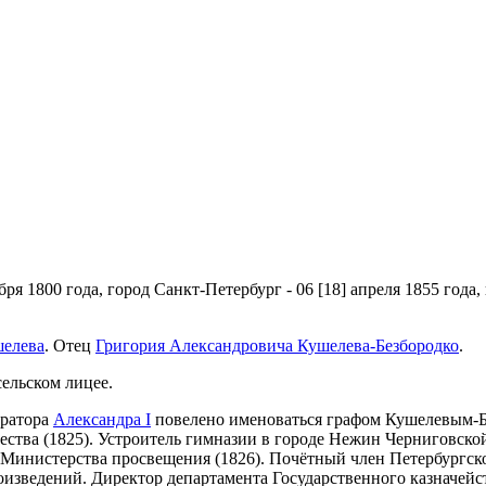
ября 1800 года, город Санкт-Петербург - 06 [18] апреля 1855 года
шелева
. Отец
Григория Александровича Кушелева-Безбородко
.
ельском лицее.
ератора
Александра I
повелено именоваться графом Кушелевым-Бе
ства (1825). Устроитель гимназии в городе Нежин Черниговской 
Министерства просвещения (1826). Почётный член Петербургско
изведений. Директор департамента Государственного казначейст