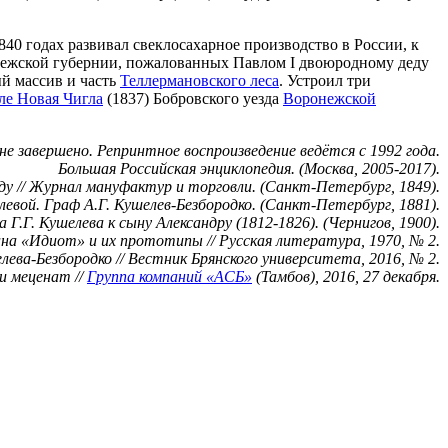
40 годах развивал свеклосахарное производство в России, к
жской губернии, пожалованных Павлом I двоюродному деду
й массив и часть
Теллермановского леса
. Устроил три
ле Новая Чигла
(1837) Бобровского уезда
Воронежской
не завершено. Репринтное воспроизведение ведётся с 1992 года.
Большая Российская энциклопедия. (Москва, 2005-2017).
ду // Журнал мануфактур и торговли. (Санкт-Петербург, 1849).
левой. Граф А.Г. Кушелев-Безбородко. (Санкт-Петербург, 1881).
 Г.Г. Кушелева к сыну Александру (1812-1826). (Чернигов, 1900).
ана «Идиот» и их прототипы // Русская литература, 1970, № 2.
ева-Безбородко // Вестник Брянского университета, 2016, № 2.
 и меценат //
Группа компаний «АСБ»
(Тамбов), 2016, 27 декабря.