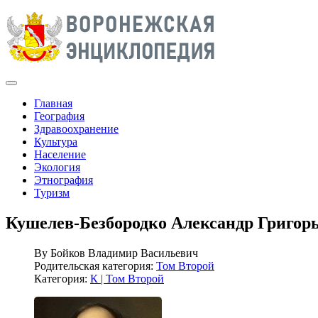
Главная
География
Здравоохранение
Культура
Население
Экология
Этнография
Туризм
Кушелев-Безбородко Александр Григор
By
Бойков Владимир Васильевич
Родительская категория:
Том Второй
Категория:
К | Том Второй