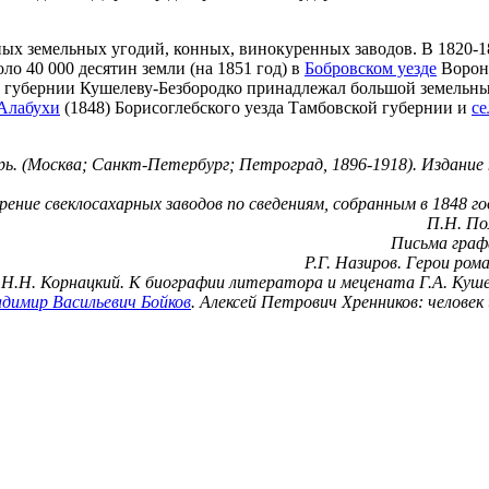
ых земельных угодий, конных, винокуренных заводов. В 1820-18
ло 40 000 десятин земли (на 1851 год) в
Бобровском уезде
Вороне
й губернии Кушелеву-Безбородко принадлежал большой земельны
Алабухи
(1848) Борисоглебского уезда Тамбовской губернии и
се
рь. (Москва; Санкт-Петербург; Петроград, 1896-1918). Издание 
ние свеклосахарных заводов по сведениям, собранным в 1848 го
П.Н. По
Письма графа
Р.Г. Назиров. Герои ром
Н.Н. Корнацкий. К биографии литератора и мецената Г.А. Кушел
димир Васильевич Бойков
. Алексей Петрович Хренников: человек