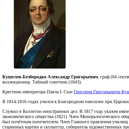
Кушелев-Безбородко Александр Григорьевич
, граф (04 сент
коллекционер. Тайный советник (1843).
Крестник императора Павла I. Сын
Григория Григорьевича Ку
В 1814-1816 годах учился в Благородном пансионе при Царскос
Служил в Коллегии иностранных дел. В 1817 году указом имп
экономического общества (1821). Член Минералогического обще
был почётным попечителем. Член Главного правления училищ 
старинных картин и скульптур, собиратель художественных про