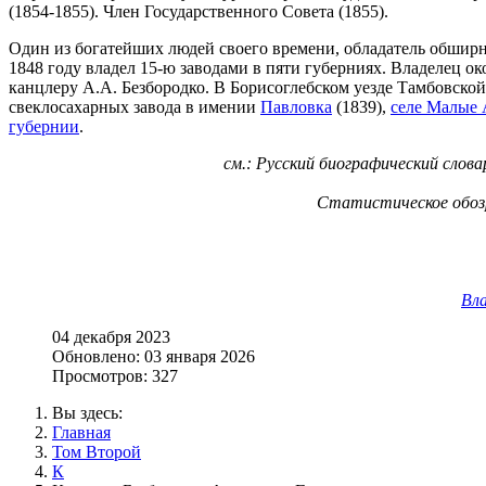
(1854-1855). Член Государственного Совета (1855).
Один из богатейших людей своего времени, обладатель обширн
1848 году владел 15-ю заводами в пяти губерниях. Владелец око
канцлеру А.А. Безбородко. В Борисоглебском уезде Тамбовско
свеклосахарных завода в имении
Павловка
(1839),
селе Малые 
губернии
.
см.: Русский биографический слова
Статистическое обозре
Вла
04 декабря 2023
Обновлено: 03 января 2026
Просмотров: 327
Вы здесь:
Главная
Том Второй
К